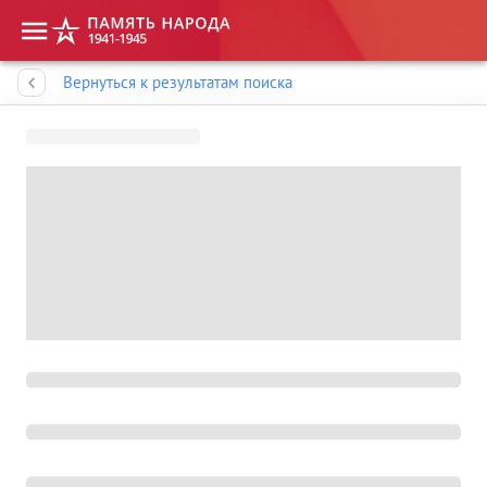
Память народа
Вернуться к результатам поиска