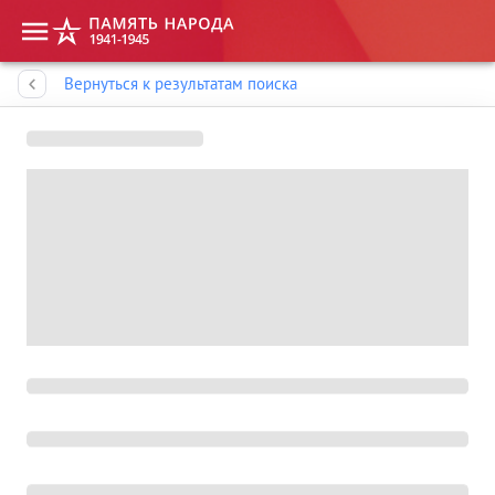
Память народа
Вернуться к результатам поиска