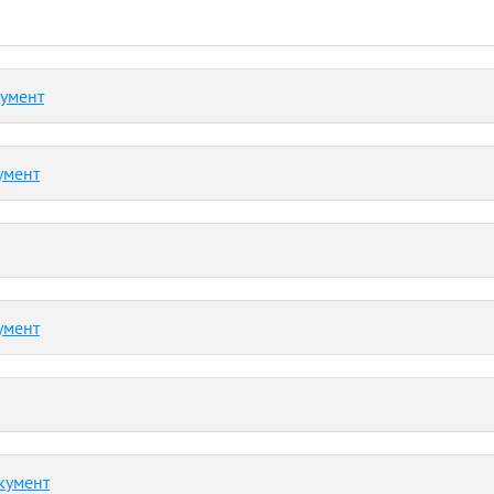
кумент
умент
умент
кумент