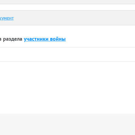
кумент
з раздела
участники войны