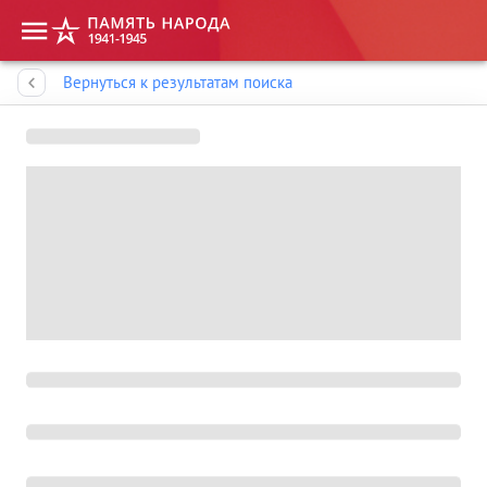
Память народа
Вернуться к результатам поиска