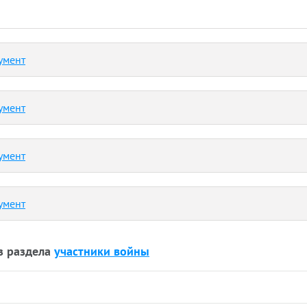
умент
умент
умент
умент
з раздела
участники войны