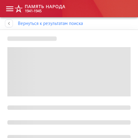
Память народа
Вернуться к результатам поиска