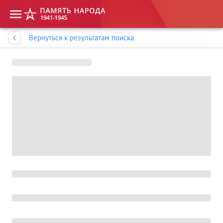
Память народа
Вернуться к результатам поиска