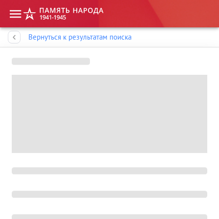
Память народа
Вернуться к результатам поиска