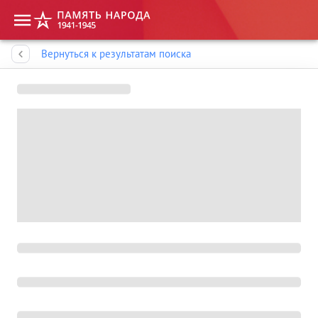
Память народа
Вернуться к результатам поиска