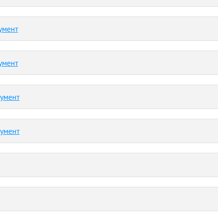
умент
умент
кумент
кумент