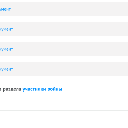
умент
кумент
кумент
кумент
з раздела
участники войны