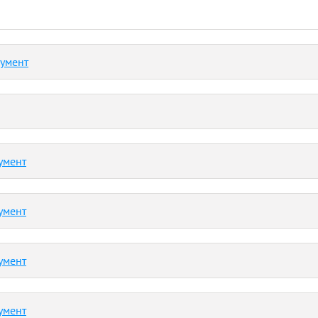
кумент
умент
умент
умент
умент