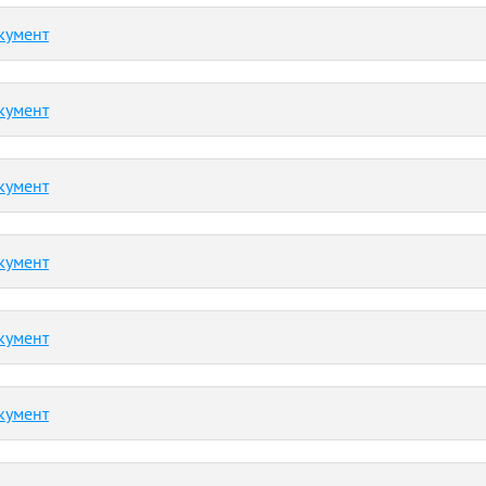
кумент
кумент
кумент
кумент
кумент
кумент