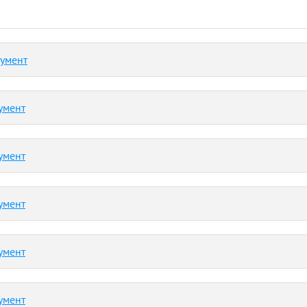
кумент
умент
умент
умент
умент
умент