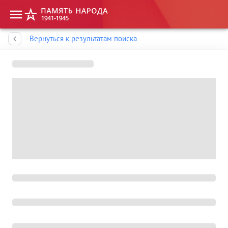
Память народа
Вернуться к результатам поиска