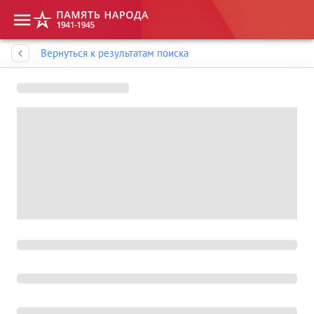
Память народа
Вернуться к результатам поиска