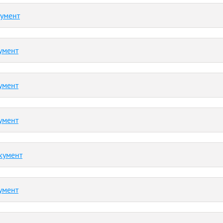
кумент
умент
умент
умент
кумент
умент