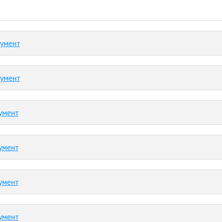
кумент
кумент
умент
умент
умент
умент