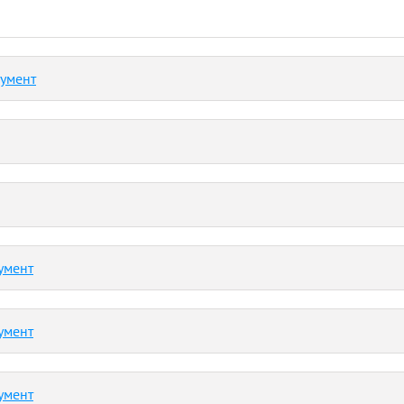
кумент
умент
умент
умент