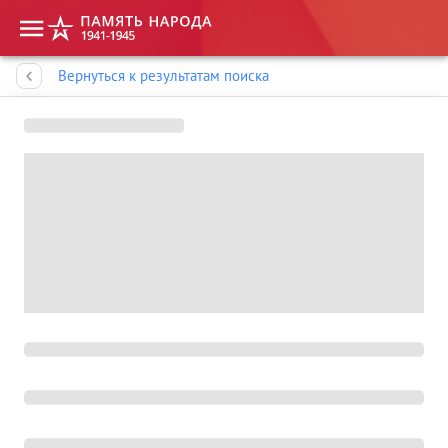
Память народа
Вернуться к результатам поиска