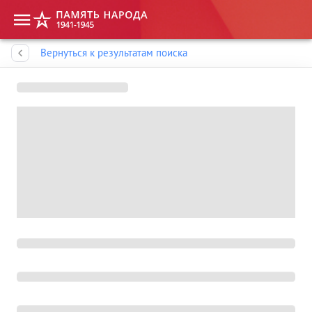
Память народа
Вернуться к результатам поиска