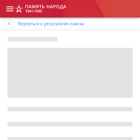
Память народа
Вернуться к результатам поиска