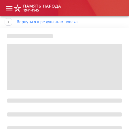
Память народа
Вернуться к результатам поиска