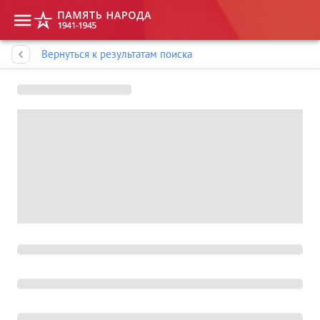
Память народа
Вернуться к результатам поиска