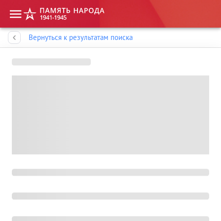
Память народа
Вернуться к результатам поиска