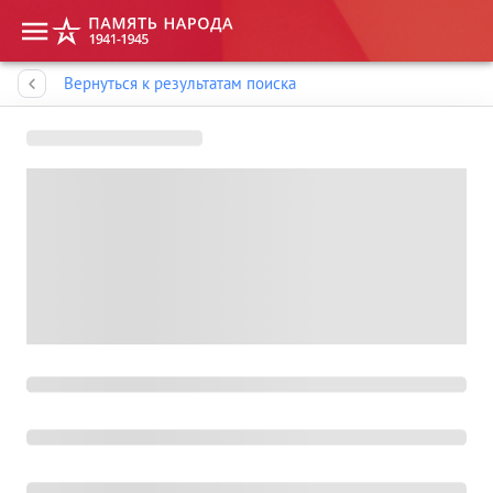
Память народа
Вернуться к результатам поиска