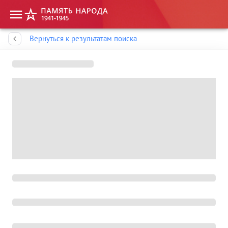
Память народа
Вернуться к результатам поиска