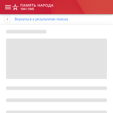
Память народа
Вернуться к результатам поиска