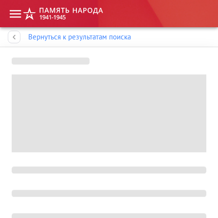
Память народа
Вернуться к результатам поиска