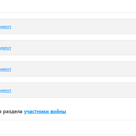
умент
умент
умент
умент
з раздела
участники войны