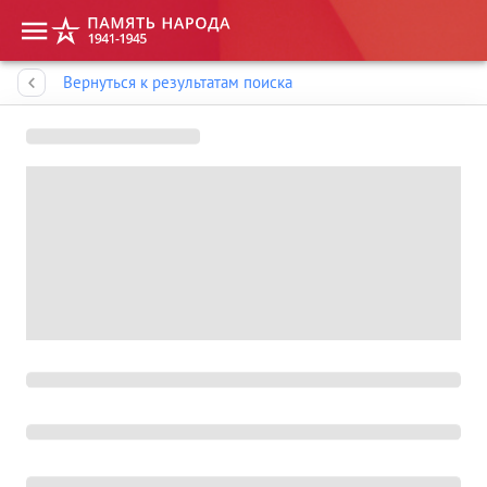
Память народа
Вернуться к результатам поиска