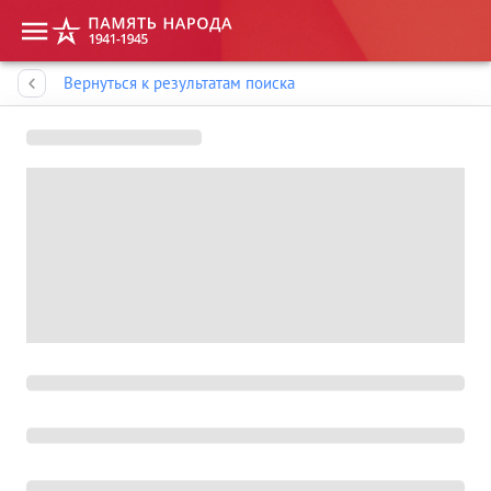
Память народа
Вернуться к результатам поиска