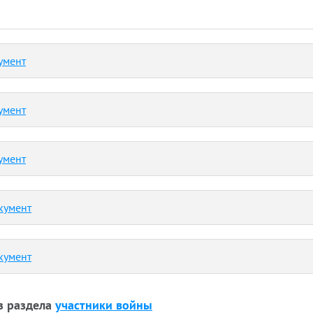
умент
умент
умент
кумент
кумент
з раздела
участники войны