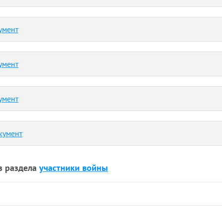
умент
умент
умент
кумент
з раздела
участники войны