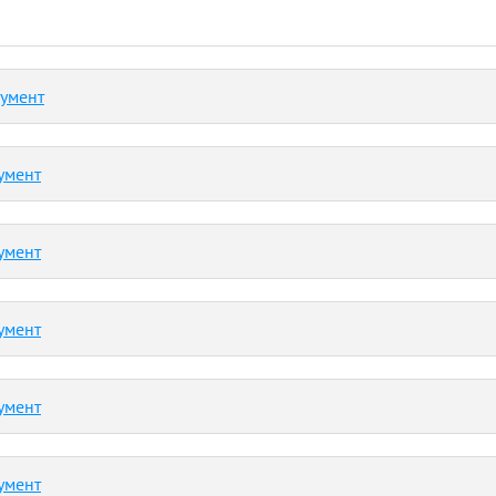
кумент
умент
умент
умент
умент
умент