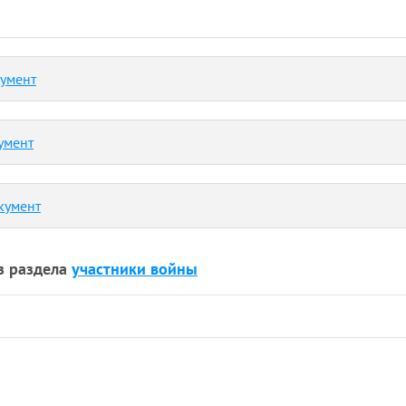
кумент
умент
кумент
з раздела
участники войны