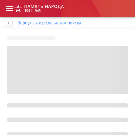
Память народа
Вернуться к результатам поиска