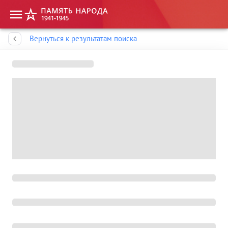
Память народа
Вернуться к результатам поиска