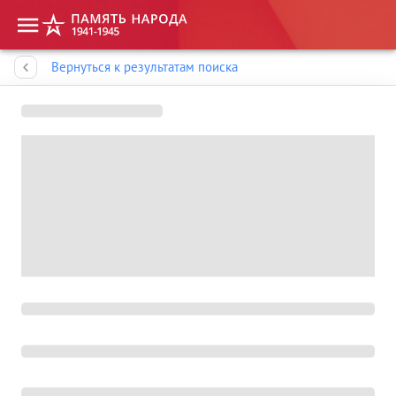
Память народа
Вернуться к результатам поиска