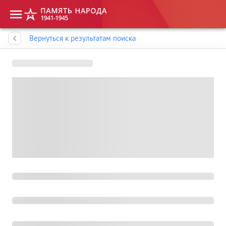
Память народа
Вернуться к результатам поиска