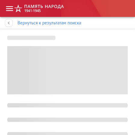
Память народа
Вернуться к результатам поиска