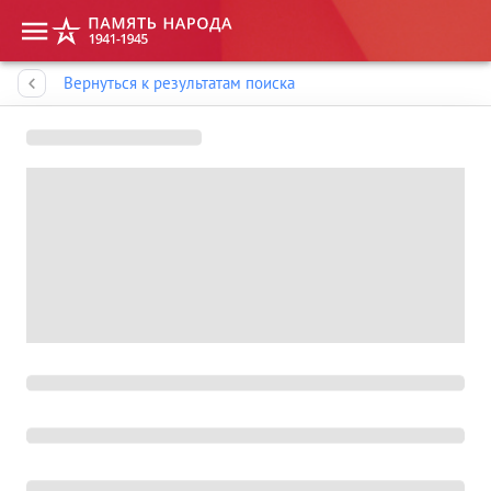
Память народа
Вернуться к результатам поиска