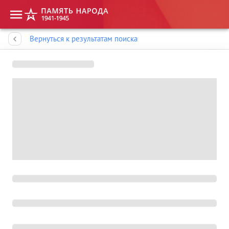
Память народа
Вернуться к результатам поиска