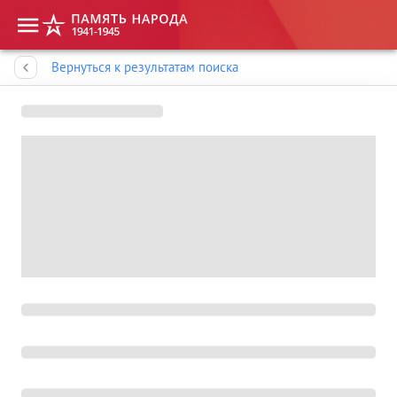
Память народа
Вернуться к результатам поиска