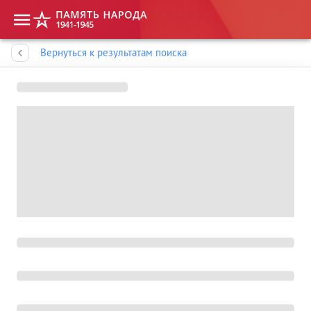
Память народа
Вернуться к результатам поиска