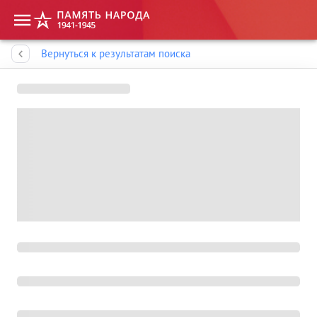
Память народа
Вернуться к результатам поиска