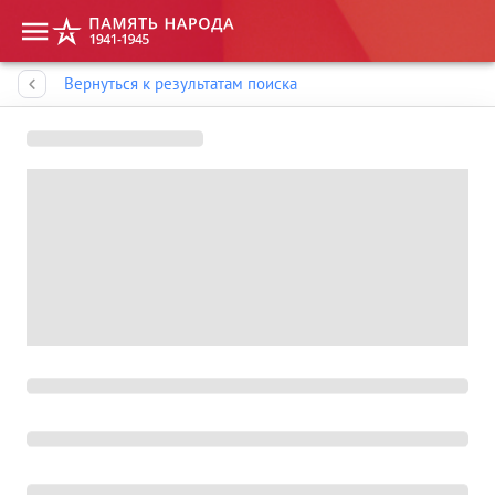
Память народа
Вернуться к результатам поиска