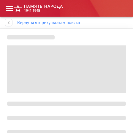
Память народа
Вернуться к результатам поиска