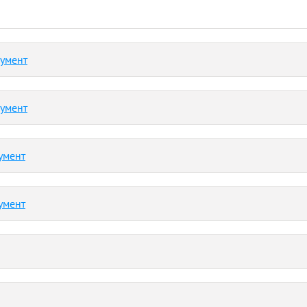
кумент
кумент
умент
умент