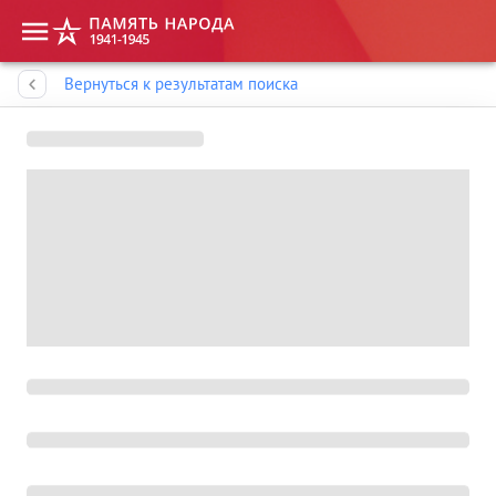
Память народа
Вернуться к результатам поиска