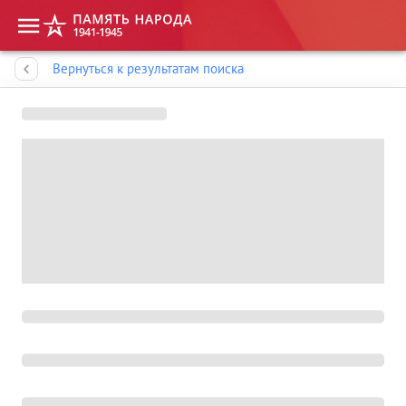
Память народа
Вернуться к результатам поиска