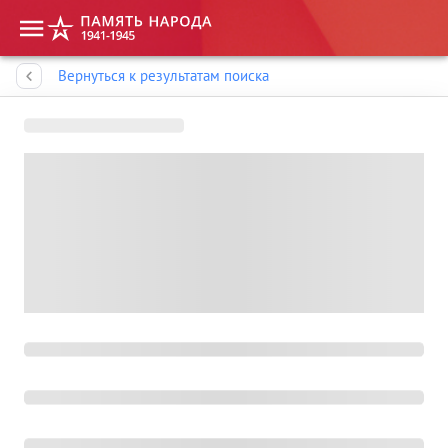
Память народа
Вернуться к результатам поиска