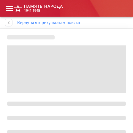
Память народа
Вернуться к результатам поиска