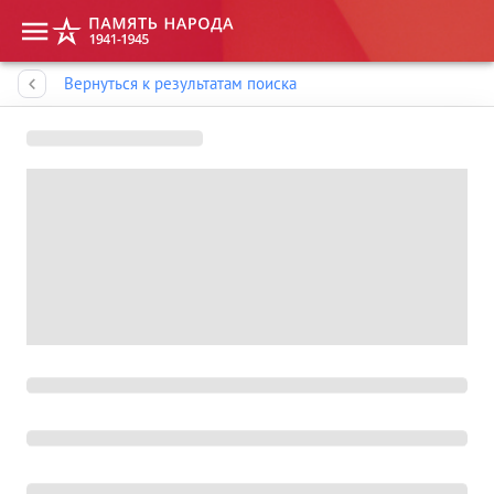
Память народа
Вернуться к результатам поиска