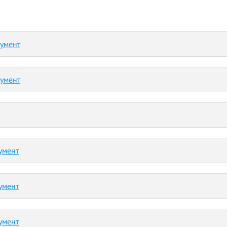
кумент
кумент
умент
умент
умент